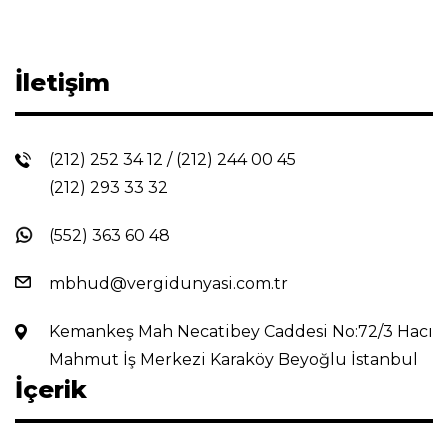
İletişim
(212) 252 34 12
/
(212) 244 00 45
(212) 293 33 32
(552) 363 60 48
mbhud@vergidunyasi.com.tr
Kemankeş Mah Necatibey Caddesi No:72/3 Hacı
Mahmut İş Merkezi Karaköy Beyoğlu İstanbul
İçerik