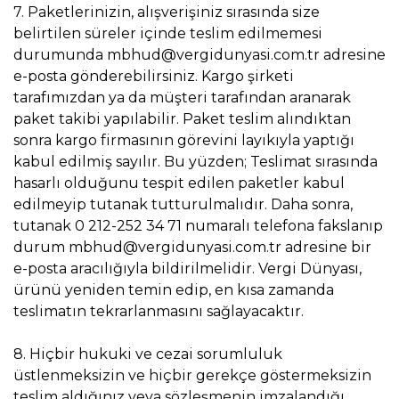
7. Paketlerinizin, alışverişiniz sırasında size
belirtilen süreler içinde teslim edilmemesi
durumunda mbhud@vergidunyasi.com.tr adresine
e-posta gönderebilirsiniz. Kargo şirketi
tarafımızdan ya da müşteri tarafından aranarak
paket takibi yapılabilir. Paket teslim alındıktan
sonra kargo firmasının görevini layıkıyla yaptığı
kabul edilmiş sayılır. Bu yüzden; Teslimat sırasında
hasarlı olduğunu tespit edilen paketler kabul
edilmeyip tutanak tutturulmalıdır. Daha sonra,
tutanak 0 212-252 34 71 numaralı telefona fakslanıp
durum mbhud@vergidunyasi.com.tr adresine bir
e-posta aracılığıyla bildirilmelidir. Vergi Dünyası,
ürünü yeniden temin edip, en kısa zamanda
teslimatın tekrarlanmasını sağlayacaktır.
8. Hiçbir hukuki ve cezai sorumluluk
üstlenmeksizin ve hiçbir gerekçe göstermeksizin
teslim aldığınız veya sözleşmenin imzalandığı