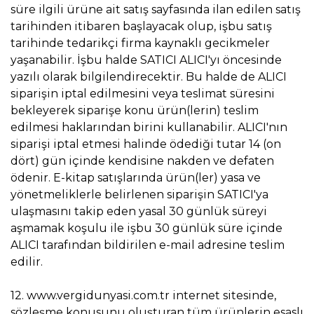
süre ilgili ürüne ait satış sayfasında ilan edilen satış
tarihinden itibaren başlayacak olup, işbu satış
tarihinde tedarikçi firma kaynaklı gecikmeler
yaşanabilir. İşbu halde SATICI ALICI'yı öncesinde
yazılı olarak bilgilendirecektir. Bu halde de ALICI
siparişin iptal edilmesini veya teslimat süresini
bekleyerek siparişe konu ürün(lerin) teslim
edilmesi haklarından birini kullanabilir. ALICI'nın
siparişi iptal etmesi halinde ödediği tutar 14 (on
dört) gün içinde kendisine nakden ve defaten
ödenir. E-kitap satışlarında ürün(ler) yasa ve
yönetmeliklerle belirlenen siparişin SATICI'ya
ulaşmasını takip eden yasal 30 günlük süreyi
aşmamak koşulu ile işbu 30 günlük süre içinde
ALICI tarafından bildirilen e-mail adresine teslim
edilir.
12. www.vergidunyasi.com.tr internet sitesinde,
sözleşme konusunu oluşturan tüm ürünlerin esaslı