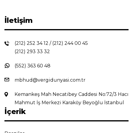
İletişim
(212) 252 34 12
/
(212) 244 00 45
(212) 293 33 32
(552) 363 60 48
mbhud@vergidunyasi.com.tr
Kemankeş Mah Necatibey Caddesi No:72/3 Hacı
Mahmut İş Merkezi Karaköy Beyoğlu İstanbul
İçerik