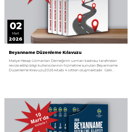
02
Mart
2026
Beyanname Düzenleme Kılavuzu
Maliye Hesap Uzmanları Derneğinin uzman kadrosu tarafından
revize edilip bilgi kullanıcılarının hizmetine sunulan Beyanname
Düzenleme Kılavuzu2026 kitabı 4 ciltten oluşmaktadır. Gelir
Vergisi Kanunu, Kurumlar Vergisi Kanunu, Katma Değer Vergisi
Kanunu ve Vergi Usul Kanunu ile ilgili son değişiklikler dikkate
alınarak güncellenmiştir.