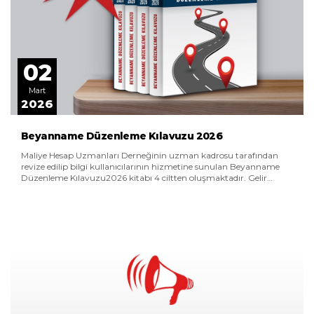
02
Mart
2026
Beyanname Düzenleme Kılavuzu 2026
Maliye Hesap Uzmanları Derneğinin uzman kadrosu tarafından
revize edilip bilgi kullanıcılarının hizmetine sunulan Beyanname
Düzenleme Kılavuzu2026 kitabı 4 ciltten oluşmaktadır. Gelir
Vergisi Kanunu, Kurumlar Vergisi Kanunu, Katma Değer Vergisi
Kanunu ve Vergi Usul Kanunu ile ilgili son değişiklikler dikkate
alınarak güncellenmiştir.