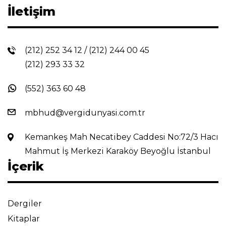
İletişim
(212) 252 34 12
/
(212) 244 00 45
(212) 293 33 32
(552) 363 60 48
mbhud@vergidunyasi.com.tr
Kemankeş Mah Necatibey Caddesi No:72/3 Hacı
Mahmut İş Merkezi Karaköy Beyoğlu İstanbul
İçerik
Dergiler
Kitaplar