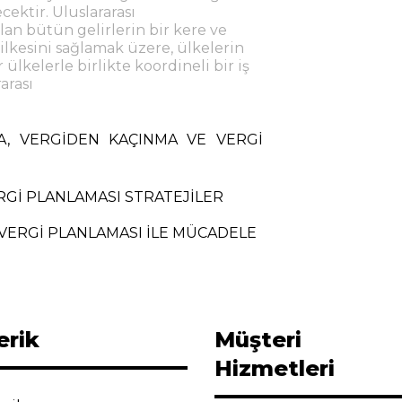
ektir. Uluslararası
an bütün gelirlerin bir kere ve
 ilkesini sağlamak üzere, ülkelerin
ülkelerle birlikte koordineli bir iş
arası
MA, VERGİDEN KAÇINMA VE VERGİ
RGİ PLANLAMASI STRATEJİLER
VERGİ PLANLAMASI İLE MÜCADELE
erik
Müşteri
Hizmetleri