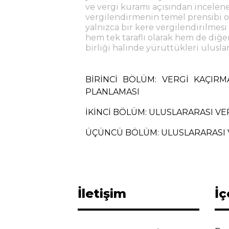
ve vergi kuramı açısından incelenec
vergilendirmenin temel prensibi ol
yalnızca bir kere vergilendirilmesi
hem tek taraflı olarak hem de diğer 
birliği halinde yürüttükleri uluslar
BİRİNCİ BÖLÜM: VERGİ KAÇIR
PLANLAMASI
İKİNCİ BÖLÜM: ULUSLARARASI VE
ÜÇÜNCÜ BÖLÜM: ULUSLARARASI 
İletişim
İç