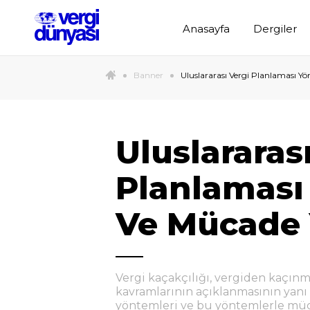
Anasayfa
Dergiler
Banner
Uluslararası Vergi Planlaması Yö
Uluslararas
Planlaması
Ve Mücade Y
Vergi kaçakçılığı, vergiden kaçınm
kavramlarının açıklanmasının yanı s
yöntemleri ve bu yöntemlerle müca