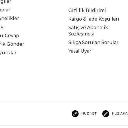
giler
aplar
Gizlilik Bildirimi
nelikler
Kargo & İade Koşulları
iv
Satış ve Abonelik
Sözleşmesi
ru-Cevap
Sıkça Sorulan Sorular
rik Gönder
Yasal Uyarı
yurular
HUZ NET
HUZ AKA