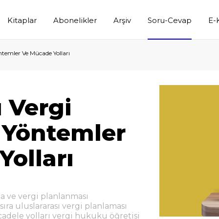
Kitaplar
Abonelikler
Arşiv
Soru-Cevap
E-
ntemler Ve Mücade Yolları
ı Vergi
 Yöntemler
olları
a ve vergi planlanması
ıra uluslararası vergi planlaması
dele yolları vergi hukuku öğretisi