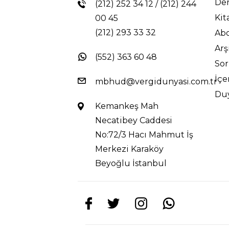
Der
(212) 252 34 12
/
(212) 244
Kit
00 45
(212) 293 33 32
Abo
Arş
(552) 363 60 48
So
İçe
mbhud@vergidunyasi.com.tr
Du
Kemankeş Mah
Necatibey Caddesi
No:72/3 Hacı Mahmut İş
Merkezi Karaköy
Beyoğlu İstanbul