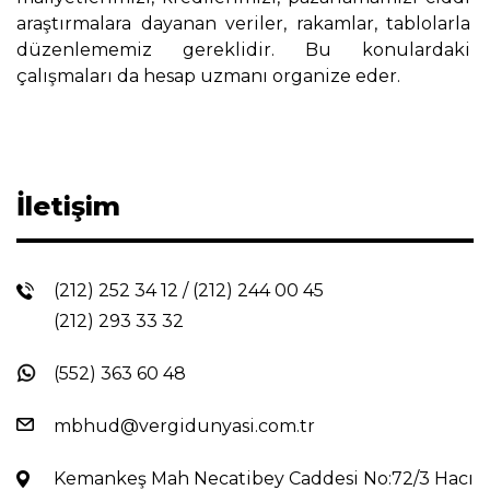
araştırmalara dayanan veriler, rakamlar, tablolarla
düzenlememiz gereklidir. Bu konulardaki
çalışmaları da hesap uzmanı organize eder.
İletişim
(212) 252 34 12
/
(212) 244 00 45
(212) 293 33 32
(552) 363 60 48
mbhud@vergidunyasi.com.tr
Kemankeş Mah Necatibey Caddesi No:72/3 Hacı